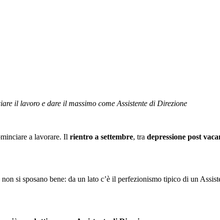
acanze: come essere più produttiv
iare il lavoro e dare il massimo come Assistente di Direzione
cominciare a lavorare. Il
rientro a settembre
, tra
depressione post vaca
i, non si sposano bene: da un lato c’è il perfezionismo tipico di un Assiste