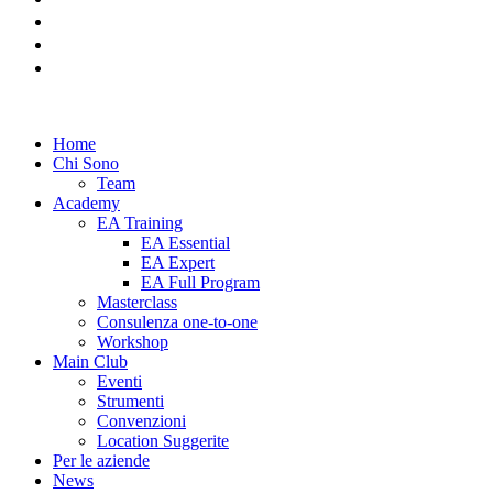
linkedin
instagram
youtube
Home
Chi Sono
Team
Academy
EA Training
EA Essential
EA Expert
EA Full Program
Masterclass
Consulenza one-to-one
Workshop
Main Club
Eventi
Strumenti
Convenzioni
Location Suggerite
Per le aziende
News