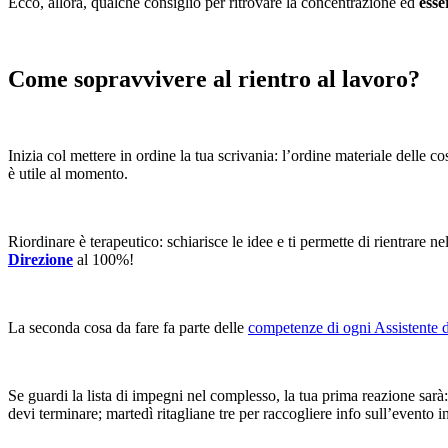
Ecco, allora, qualche consiglio per ritrovare la concentrazione ed
esse
Come sopravvivere al rientro al lavoro?
Inizia col mettere in ordine la tua scrivania: l’ordine materiale delle co
è utile al momento.
Riordinare è terapeutico: schiarisce le idee e ti permette di rientrare n
Direzione
al 100%!
La seconda cosa da fare fa parte delle
competenze di ogni Assistente 
Se guardi la lista di impegni nel complesso, la tua prima reazione sarà:
devi terminare; martedì ritagliane tre per raccogliere info sull’evento 