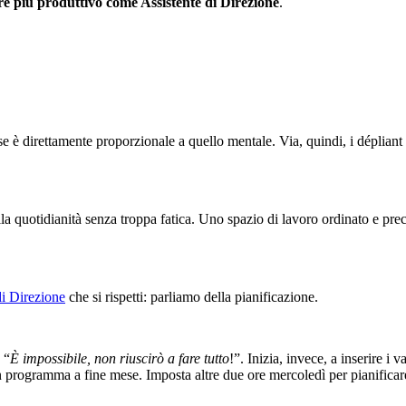
re più produttivo come Assistente di Direzione
.
se è direttamente proporzionale a quello mentale. Via, quindi, i dépliant l
ella quotidianità senza troppa fatica. Uno spazio di lavoro ordinato e prec
di Direzione
che si rispetti: parliamo della pianificazione.
 “
È impossibile, non riuscirò a fare tutto
!”. Inizia, invece, a inserire i
in programma a fine mese. Imposta altre due ore mercoledì per pianificare