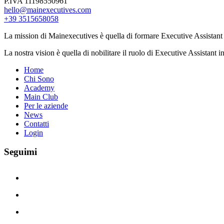
P.IVA 11198550961
hello@mainexecutives.com
+39 3515658058
La mission di Mainexecutives è quella di formare Executive Assistant 
La nostra vision è quella di nobilitare il ruolo di Executive Assistant i
Home
Chi Sono
Academy
Main Club
Per le aziende
News
Contatti
Login
Seguimi
linkedin
instagram
facebook
youtube