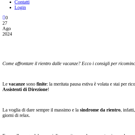
Contatti
Login
0
27
Ago
2024
L’Assistente di Direzione post-v
Come affrontare il rientro dalle vacanze? Ecco i consigli per ricominc
Le
vacanze
sono
finite
: la meritata pausa estiva è volata e stai per ri
Assistenti di Direzione
!
La voglia di dare sempre il massimo e la
sindrome da rientro
, infatt
giorni di relax.