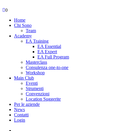
0
Home
Chi Sono
Team
Academy
EA Training
EA Essential
EA Expert
EA Full Program
Masterclass
Consulenza one-to-one
Workshop
Main Club
Eventi
Strumenti
Convenzioni
Location Suggerite
Per le aziende
News
Contatti
Login
facebook