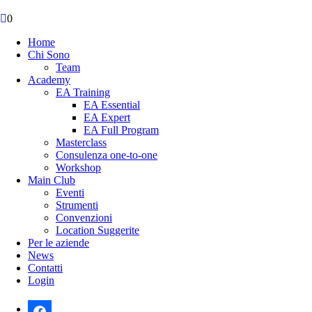
0
Home
Chi Sono
Team
Academy
EA Training
EA Essential
EA Expert
EA Full Program
Masterclass
Consulenza one-to-one
Workshop
Main Club
Eventi
Strumenti
Convenzioni
Location Suggerite
Per le aziende
News
Contatti
Login