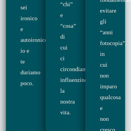
“chi”
sei
evitare
e
ironico
gli
“cosa”
e
“anni
di
autoironico,
fotocopia”,
cui
io e
in
ci
te
cui
circondiamo
duriamo
non
influenzino
poco.
imparo
la
qualcosa
nostra
e
vita.
non
cresco