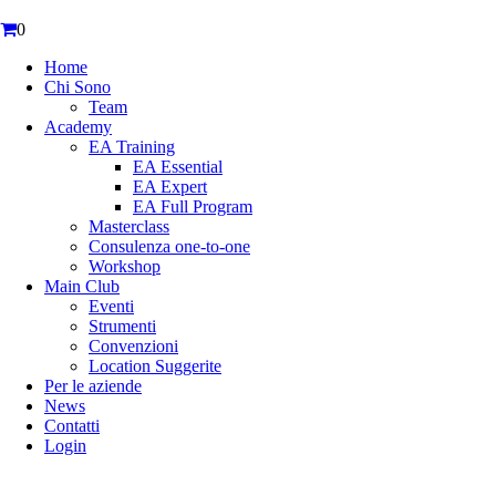
0
Home
Chi Sono
Team
Academy
EA Training
EA Essential
EA Expert
EA Full Program
Masterclass
Consulenza one-to-one
Workshop
Main Club
Eventi
Strumenti
Convenzioni
Location Suggerite
Per le aziende
News
Contatti
Login