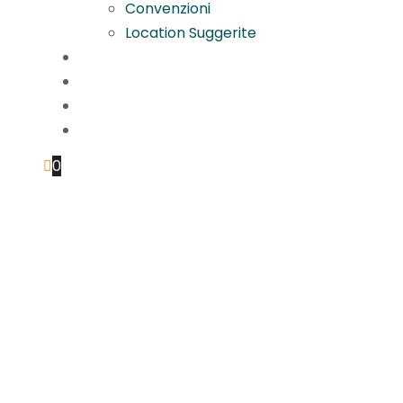
Convenzioni
Location Suggerite
Per le aziende
News
Contatti
Login
0
Cristina
Maine –
Timeline
IV