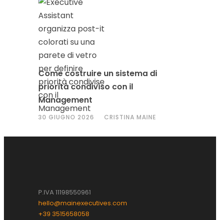
Come costruire un sistema di
priorità condiviso con il
Management
30 GIUGNO 2026
CRISTINA MAINE
P.IVA 11198550961
hello@mainexecutives.com
+39 3515658058