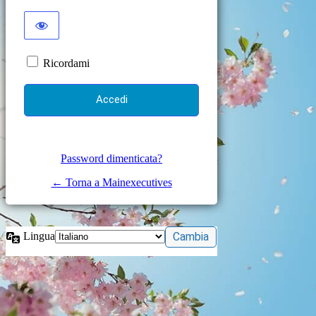
Ricordami
Password dimenticata?
← Torna a Mainexecutives
Lingua